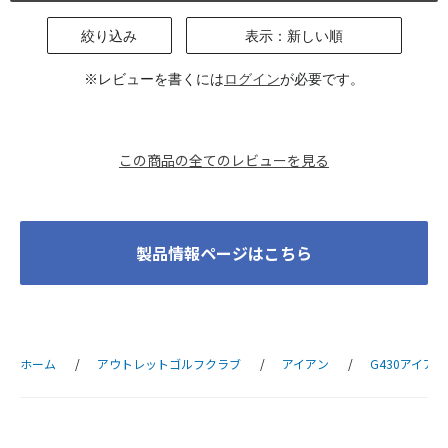
せん。技術が無かったこともあると思います。
ワンサイダーji カーボン Sシャフトでは練習場ではそれなりにス
絞り込み
表示：新しい順
ムーズにスイング出来るものの、上述の通り実ラウンドだとちょ
っとしたラフで負けてしまい、直ぐにスイングが崩れてしまいま
※レビューを書くには
ログイン
が必要です。
した。
G430 NS850HG Sシャフトは重さも丁度良いのか、インパクト
小さくからのパンチショットがをちょっとしたラフやライの悪さ
に負けずに体現してくれます。そして安定した力強いインパクト
この商品の全てのレビューを見る
が出来るので、ぶっ飛びアイアンにあやかって飛距離も出るし真
っ直ぐ飛びます。要は自分のやりたいスイングをさせてくれま
す。
実はPINGのフィッティングスタジオでは、G430でカーボン Sシ
製品情報ページはこちら
ャフトにした時が1番スピンも効いてスイングスピードも出て良
いですねと勧められました。でもそれはワンサイダーji カーボン
Sシャフトで培ったスイングに適合したセッティングだったとい
うことです。
実ラウンドでラフに負けたく無い、テイクバック小さくのパンチ
ホーム
アウトレットゴルフクラブ
アイアン
G430アイアン
ショットがをしたい、そのためには何が良さそうかをChatGPT
にも相談し、最後は自分の感覚も信じました。
一般論的には、技術の無い私でも、ぶっ飛び、真っ直ぐ弾道を叶
えてくれるアイアンです。