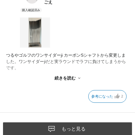
ごえ
つるやゴルフのワンサイダーji カーボンSシャフトから変更しま
した。ワンサイダーjiだと実ラウンドでラフに負けてしまうから
です。
結果、G430 NS850HG Sシャフトに変えて大正解でした。私は
続きを読む
小さいテイクバックからパンチショット気味に打ちたいのですご
く、クラブがちょっとしたラフに負けずに力強いインパクトでボ
ールを打つことができます。
参考になった
2
アイアンを変えるだけでこんなにもゴルフが変わるんだとビック
リしています。
私のアイアンクラブの遍歴は、グローレ2014 NS950 Sシャフト
で10年→ワンサイダーji カーボン Sシャフト 3年→G430
NS850GH Sシャフトでラウンド2回です。
もっと見る
グローレ2014のNS950 Sシャフトは少し重すぎたのかもしれま