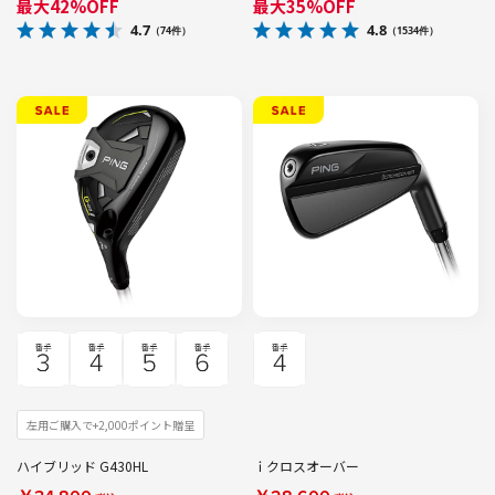
最大42%OFF
最大35%OFF
4.7
4.8
（74件）
（1534件）
左用ご購入で+2,000ポイント贈呈
ハイブリッド G430HL
ｉクロスオーバー