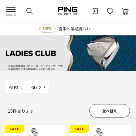
夏季休業期間のお知らせ
NEWS
GLE3
GLe2
10
件あります
並べ替え