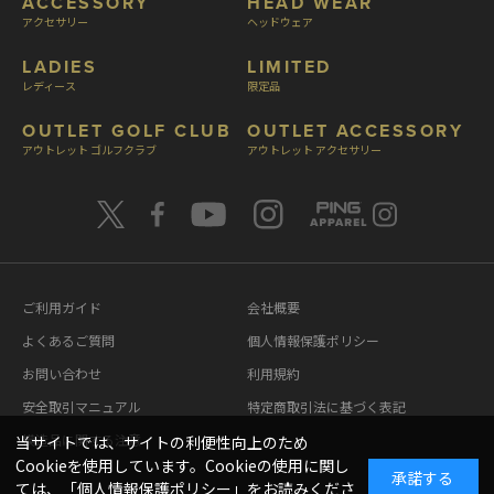
ACCESSORY
HEAD WEAR
アクセサリー
ヘッドウェア
LADIES
LIMITED
レディース
限定品
OUTLET GOLF CLUB
OUTLET ACCESSORY
アウトレット ゴルフクラブ
アウトレット アクセサリー
ご利用ガイド
会社概要
よくあるご質問
個人情報保護ポリシー
お問い合わせ
利用規約
安全取引マニュアル
特定商取引法に基づく表記
模造品に関する注意
当サイトでは、サイトの利便性向上のため
Cookieを使用しています。Cookieの使用に関し
承諾する
ては、「
個人情報保護ポリシー
」をお読みくださ