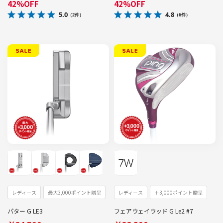
42%OFF
42%OFF
5.0
4.8
（2件）
（6件）
レディース
最大3,000ポイント贈呈
レディース
＋3,000ポイント贈呈
パター G LE3
フェアウェイウッド G Le2 #7