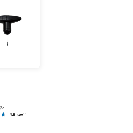
税込
4.5
（20件）