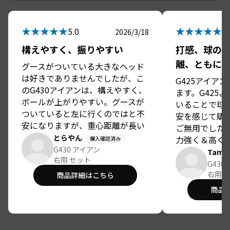
★★★★★
★★★★★
5.0
5.
2026/3/18
構えやすく、振りやすい
打感、球の
離、ともに
グースがついている大きなヘッド
は好きでありませんでしたが、こ
G425アイア
のG430アイアンは、構えやすく、
ます。G425
ボールが上がりやすい。グースが
いることで球
ついていると左に行くのではと不
安を感じて購
安になりますが、重心距離が長い
ご無用でした
ためか、よほどインサイドインに
とらやん
力強く＆高く
購入確認済み
振らない限り、左に行きません。
G430 アイアン
離も少しです
Tama
打感もまずまずで、いい買い物が
右用 セット
ード弱？ぐら
G430
できました。ドライバーヘッドス
た。ラウンド
右用 
商品詳細はこちら
ピード４０くらいですが、７番ア
て、手の内化
商品
イアンで１６０ヤード打てます。
ます。
５UTで１７５ヤード打てるので、
６番は抜きました。ゴルフがラク