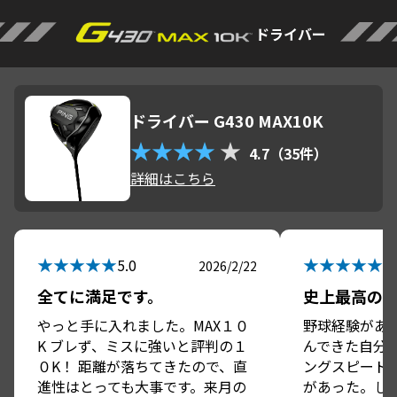
ドライバー
ドライバー G430 MAX10K
★★★★
★
4.7（35件）
詳細はこちら
★★★★★
★★★★★
5.0
5.
2026/2/22
全てに満足です。
史上最高の
やっと手に入れました。MAX１０
野球経験があ
K ブレず、ミスに強いと評判の１
んできた自分
０K！ 距離が落ちてきたので、直
ングスピード
進性はとっても大事です。来月の
があった。し