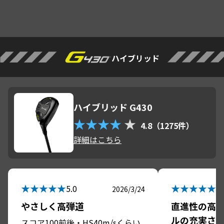
期待できそうです。ヘッドスピー
ドが速くない方でも扱いやすく、
武器になる一本だと思います。今
年のラウンドが楽しみになりまし
た。
ハイブリッド
ハイブリッド G430
★★★★
★
4.8（1275件）
詳細はこちら
★★★★★
★★★★★
5.0
5.
2026/3/24
やさしく高弾道
直進性の高
ルの充実さ
スコア100前後・HS40m/sくらい