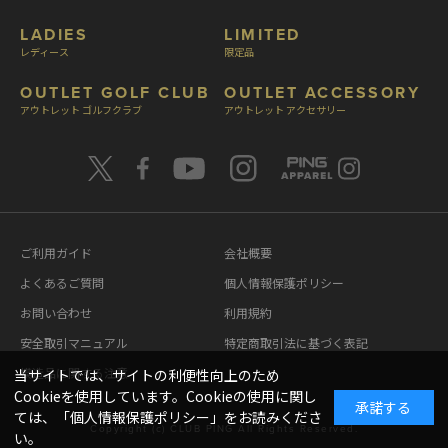
LADIES
LIMITED
レディース
限定品
OUTLET GOLF CLUB
OUTLET ACCESSORY
アウトレット ゴルフクラブ
アウトレット アクセサリー
ご利用ガイド
会社概要
よくあるご質問
個人情報保護ポリシー
お問い合わせ
利用規約
安全取引マニュアル
特定商取引法に基づく表記
模造品に関する注意
当サイトでは、サイトの利便性向上のため
Cookieを使用しています。Cookieの使用に関し
承諾する
ては、「
個人情報保護ポリシー
」をお読みくださ
Copyright (c) CLUB PING All Rights Reserved.
い。