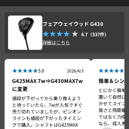
フェアウェイウッド G430
★★★★
★
4.7（537件）
詳細はこちら
★★★★★
★★★★★
5.0
5.
2026/4/3
G425MAX 7w⇒G430MAX7w
簡単＆シン
に変更
とにかく簡単
置いて自然に
値段が下がってから乗り換えよう
かせてスイン
と待っていたら、7wが人気ですぐ
高さと飛距離
売り切れていましたが、ピンオン
ではなく力感7
ラインも値段が下がったタイミン
なら、成人男
グで購入。シャフトはG425MAX 