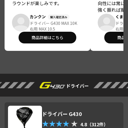
ラウンドが楽しみです。
向性には常に
強く振れば振
り、フェアウ
カンクン
くまお
購入確認済み
距離を優先し
ドライバー G430 MAX 10K
ドライバ
右用 MAX 10.5
イバーは「振
右用 MA
よく、多少曲
商品詳細はこちら
商品
割り切ってい
として、OB
え、スコアメ
た。そんな中
ンのG430 MA
た瞬間に感じ
心感と直進性
ドライバー
際に打ってみ
ライバーとは
あった。多少
きく曲がらず
ドライバー G430
が驚くほど小
識に抑えてい
★★★★
★
4.8（312件）