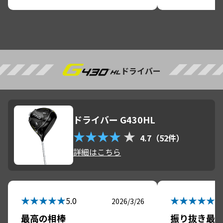
アアップの最
EYE2、やっぱりPING製品から離
る。

れられません（笑）
ドライバー
ドライバー G430HL
★★★★
★
4.7（52件）
詳細はこちら
★★★★★
★★★★★
5.0
5.
2026/3/26
最高の相棒
振り抜き最