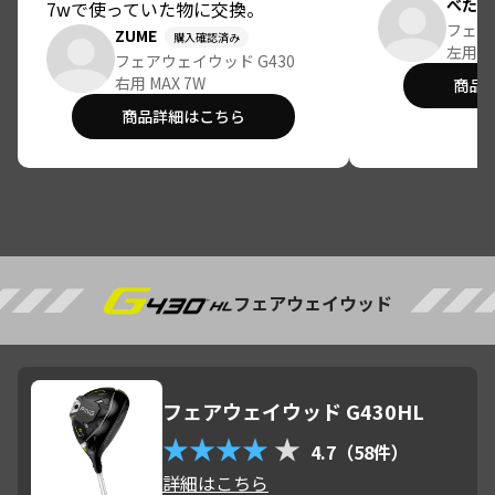
SRでしなり
べた
7wで使っていた物に交換。
いです。ウッ
フェア
G425MAXで硬い打感、甲高い打音
ZUME
購入確認済み
グから抜いて
左用 M
でしたが、G430MAXでは少し打感
フェアウェイウッド G430
しくなるほど
は柔らかくなり、打音は少し落ち
右用 MAX 7W
商品
着いたものになり好印象です。飛
商品詳細はこちら
距離や寛容性はG425でも完成され
ていたので非常に安心感があり満
足しています。
フェアウェイウッド
フェアウェイウッド G430HL
★★★★
★
4.7（58件）
詳細はこちら