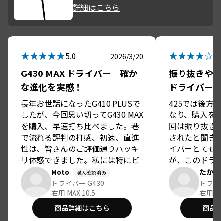
放できるよう
詳細はこちら
り振っても大
な余裕が生ま
グ自体も安定
て、方向性は
★★★★★
★★★★☆
5.0
4.
ェアウェイキ
2026/3/20
ドライバーで
G430 MAX ドライバー 確か
振り抜きや
たことで、セ
な進化を実感！
ドライバー
の選択肢が広
に縮まっていった
長年お世話になったG410 PLUSで
425では後方
は単なるクラ
したが、今回思い切ってG430 MAX
なり、購入を
ゴルフに対す
を購入、早速打ち比べました。巷
回は振り抜き
た存在だった
で流れる評判の打感、初速、直進
されたと聞き
満たしながら
性は、皆さんのご評価通りハッキ
イバーとても
を補ってくれ
リ体感できました。私には特にビ
が、このドラ
ーショットは
ュンと前に出る感じが、初速と直
て振り切って
Moto
たか
購入確認済み
た。振ること
進性なのでしょうか、快感でし
フトがある程
ドライバー G430
ドライバ
ら安定を手に
た。確かな進化が感じられた良い
右用 MAX 10.5
スタムシャフ
右用 LS
ゴルフの楽し
お買い物になりました。初めて買
も嬉しいポイ
商品詳細はこちら
商品
れた。今では
ったアイアンセットはPING 