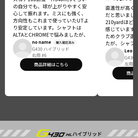
の自分でも、球が上がりやすく安
直進性が高く
心して振れます。ミスにも強く、
だと思いまし
方向性もこれまで使っていたUTよ
210yardほ
り安定しています。シャフトは
感じています
ALTAとCHROMEで悩みましたが、
ためクラブ選
試打の結果ALTAを選択しました。
no name
たが、シャフ
購入確認済み
価格もマークダウンで中古並み、
G430 ハイブリッド
足しています
Leo
もしくはそれ以上にお得に購入で
右用 #6
tour chro
G430
きて満足しています。高さと飛距
す。)
左用 #
商品詳細はこちら
離のバランスが良く、2打目や3打
商品
目で重宝しそうです。
ハイブリッド