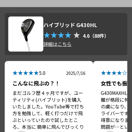
ハイブリッド G430HL
★★★★
★
4.6（88件）
詳細はこちら
★★★★★
★★★★☆
5.0
4.
2025/7/16
こんなに飛ぶの？！
女性でも振
まだゴルフ歴４ヶ月ですが、ユー
G430MAXH
ティリティ(ハイブリット)を購入
離が格段に伸
いたしました。YouTube等で打ち
の虜になり、(
方を勉強して、軽く打つだけで飛
ライバーです
ぶといっていたので試したとこ
得意になりま
ろ、本当に 簡単に飛んでびっくり
問題が…とい