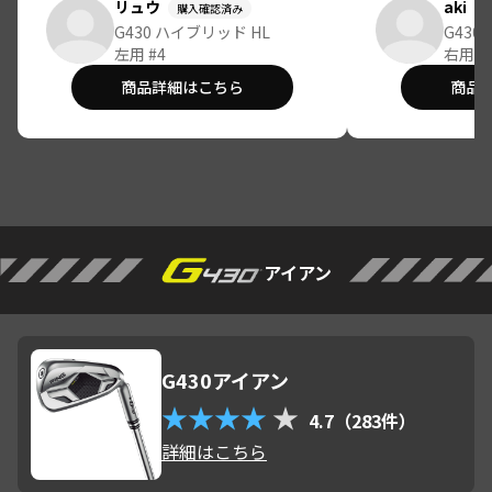
しました。PINGの打音はとても気
しました。ウ
リュウ
aki
購入確認済み
持ちのいい音で、最高ですね！次
が短いので女
G430 ハイブリッド HL
G430
は違う番手も購入してみたいとお
左用 #4
す。19度なの
右用 #
もいます。
が、スプーン
商品詳細はこちら
商品
いと思います
中。G440の
引き続き練習
って使い分け
いです。
アイアン
G430アイアン
★★★★
★
4.7（283件）
詳細はこちら