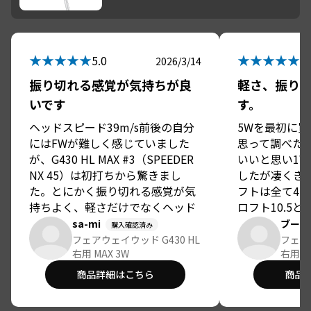
★★★★★
★★★★★
5.0
5.
2026/3/14
振り切れる感覚が気持ちが良
軽さ、振り
いです
す。
ヘッドスピード39m/s前後の自分
5Wを最初に
にはFWが難しく感じていました
思って調べた
が、G430 HL MAX #3（SPEEDER 
いいと思い1W
NX 45）は初打ちから驚きまし
したが凄くき
た。とにかく振り切れる感覚が気
フトは全て45
持ちよく、軽さだけでなくヘッド
ロフト10.5と
が素直に戻ってくる安心感があり
で正解でした
sa-mi
ブー
購入確認済み
ます。弾道は高くキャリーがしっ
いです。
フェアウェイウッド G430 HL
フェアウ
かり出て、これまで届かなかった 
右用 MAX 3W
右用 M
200ヤード超えが見えるクラブに
商品詳細はこちら
商品
なりました。力まずに振ってこの
結果なので、コースでも再現性が