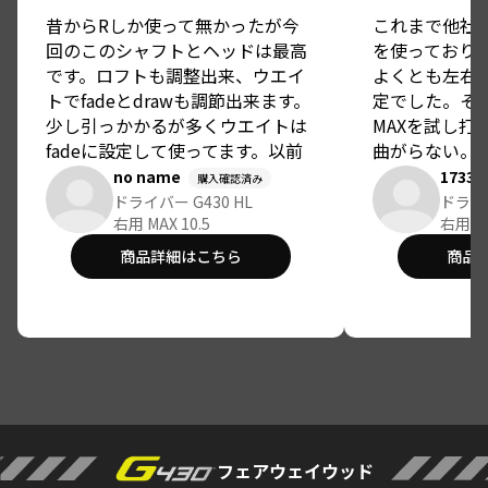
昔からRしか使って無かったが今
これまで他社
回のこのシャフトとヘッドは最高
を使っており
です。ロフトも調整出来、ウエイ
よくとも左右
トでfadeとdrawも調節出来ます。
定でした。そこ
少し引っかかるが多くウエイトは
MAXを試し打
fadeに設定して使ってます。以前
曲がらない。
のドライバーより20ヤードほど飛
NX35であっ
no name
1733
購入確認済み
距離も伸びて、方向も安定するよ
かった。力み
ドライバー G430 HL
ドライバ
うになりました。打球の音もいい
右用 MAX 10.5
がとりやすい
右用 MA
です。
です。さらに
商品詳細はこちら
商品
を調整すれば
ンシャルがあ
フェアウェイウッド