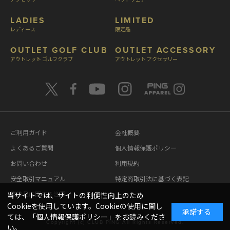
LADIES
LIMITED
レディース
限定品
OUTLET GOLF CLUB
OUTLET ACCESSORY
アウトレット ゴルフクラブ
アウトレット アクセサリー
ご利用ガイド
会社概要
よくあるご質問
個人情報保護ポリシー
お問い合わせ
利用規約
安全取引マニュアル
特定商取引法に基づく表記
模造品に関する注意
当サイトでは、サイトの利便性向上のため
Cookieを使用しています。Cookieの使用に関し
承諾する
ては、「
個人情報保護ポリシー
」をお読みくださ
Copyright (c) CLUB PING All Rights Reserved.
い。