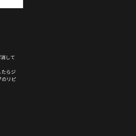
解消して
したらジ
ブのリピ