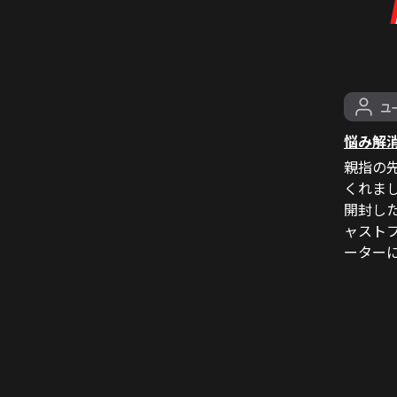
悩み解
親指の
くれま
開封し
ャスト
ーター