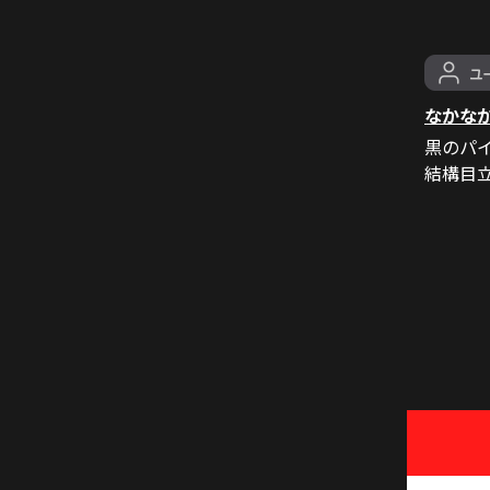
なかな
黒のパ
結構目