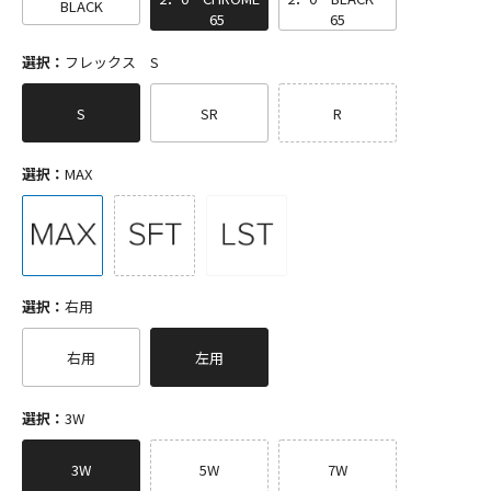
BLACK
65
65
選択：
フレックス S
S
SR
R
選択：
MAX
選択：
右用
右用
左用
選択：
3W
3W
5W
7W