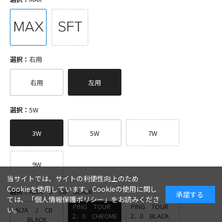
選択：
右用
右用
左用
選択：
5W
3W
5W
7W
9W
当サイトでは、サイトの利便性向上のため
Cookieを使用しています。Cookieの使用に関し
選択：
ALTA J CB BLACK
承諾する
ては、「
個人情報保護ポリシー
」をお読みくださ
PING TOUR
PING TOUR
い。
ALTA J CB
2．0 CHROME
2．0 BLACK
BLACK