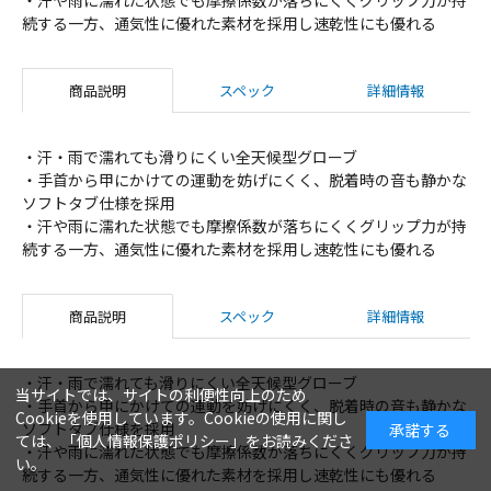
続する一方、通気性に優れた素材を採用し速乾性にも優れる
商品説明
スペック
詳細情報
・汗・雨で濡れても滑りにくい全天候型グローブ
・手首から甲にかけての運動を妨げにくく、脱着時の音も静かな
ソフトタブ仕様を採用
・汗や雨に濡れた状態でも摩擦係数が落ちにくくグリップ力が持
続する一方、通気性に優れた素材を採用し速乾性にも優れる
商品説明
スペック
詳細情報
・汗・雨で濡れても滑りにくい全天候型グローブ
当サイトでは、サイトの利便性向上のため
・手首から甲にかけての運動を妨げにくく、脱着時の音も静かな
Cookieを使用しています。Cookieの使用に関し
ソフトタブ仕様を採用
承諾する
ては、「
個人情報保護ポリシー
」をお読みくださ
・汗や雨に濡れた状態でも摩擦係数が落ちにくくグリップ力が持
い。
続する一方、通気性に優れた素材を採用し速乾性にも優れる