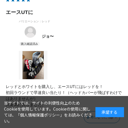
エースUTに
バリエーション：レッド
ジョ〜
レッドとホワイトを購入し、エースUTにはレッドを！
初回ラウンドで早速良い当たり！（ヘッドカバーが飛ばすわけで
はありませんが）
当サイトでは、サイトの利便性向上のため
大変気に入りました。
Cookieを使用しています。Cookieの使用に関し
承諾する
ては、「
個人情報保護ポリシー
」をお読みくださ
参考になった
0
い。