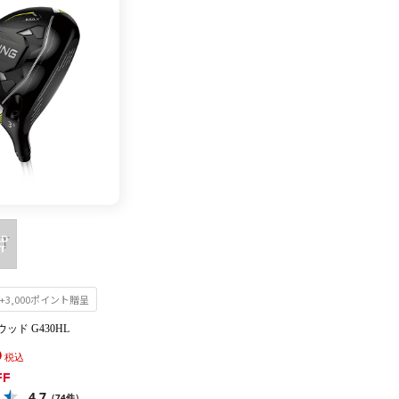
3,000ポイント贈呈
ッド G430HL
0
税込
FF
4.7
（74件）