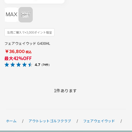
左用ご購入で+3,000ポイント贈呈
フェアウェイウッド G430HL
￥36,800
税込
最大42%OFF
4.7
（74件）
1
件あります
ホーム
アウトレットゴルフクラブ
フェアウェイウッド
G