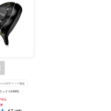
3,000ポイント贈呈
ッド G430HL
0
税込
FF
4.7
（74件）