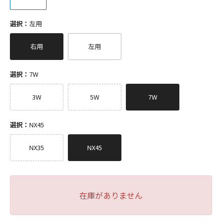
選択：
左用
右用
左用
選択：
7W
3W
5W
7W
選択：
NX45
NX35
NX45
在庫がありません