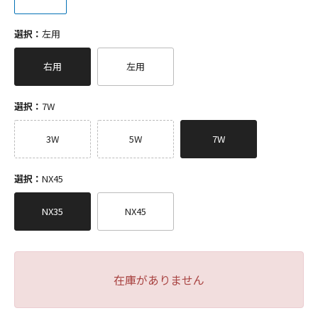
選択：
左用
右用
左用
選択：
7W
3W
5W
7W
選択：
NX45
NX35
NX45
在庫がありません