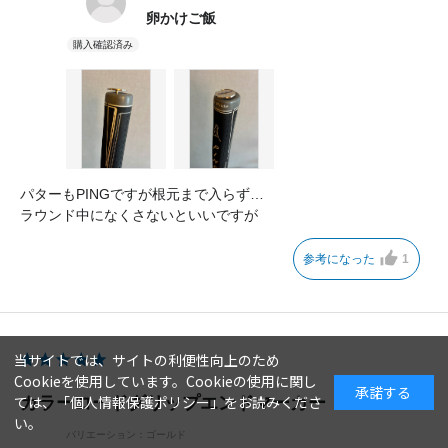
卵かけご飯
パターもPINGですが根元まで入らず…
ラウンド中になくさないといいですが
参考になった
1
当サイトでは、サイトの利便性向上のため
Cookieを使用しています。Cookieの使用に関し
承諾する
ては、「
個人情報保護ポリシー
」をお読みくださ
カラーコードグリップエンドマーカー
い。
バリエーション：ゴールド