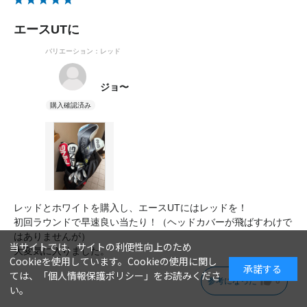
エースUTに
バリエーション：レッド
ジョ〜
レッドとホワイトを購入し、エースUTにはレッドを！
初回ラウンドで早速良い当たり！（ヘッドカバーが飛ばすわけで
はありませんが）
当サイトでは、サイトの利便性向上のため
大変気に入りました。
Cookieを使用しています。Cookieの使用に関し
承諾する
ては、「
個人情報保護ポリシー
」をお読みくださ
参考になった
0
い。