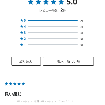
5.0
2
レビュー件数：
件
★
5
(2)
★
4
(0)
★
3
(0)
★
2
(0)
★
1
(0)
絞り込み
表示：新しい順
良い感じ
バリエーション：右用
バリエーション：フレックス L