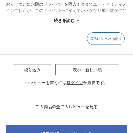
おり、ついに念願のドライバーを購入！今までユーティリティメ
インでしたが、このドライバーに変えてからかなり飛距離が伸び
て本人が一番驚いています。フレックスAのシャフトも女性には
続きを読む
とても振りやすいみたいです。見た目もかっこよくてお気に入り
です！
参考になった
9
絞り込み
表示：新しい順
※レビューを書くには
ログイン
が必要です。
この商品の全てのレビューを見る