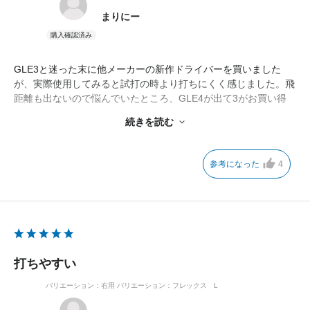
まりにー
GLE3と迷った末に他メーカーの新作ドライバーを買いました
が、実際使用してみると試打の時より打ちにくく感じました。飛
距離も出ないので悩んでいたところ、GLE4が出て3がお買い得
に！早速購入したところ、重さはほぼ同じなのに振りやすく、芯
続きを読む
に当たるとよく飛びます。ミスヒットでもそこそこ飛んでくれる
ので、買って良かった！
参考になった
4
打ちやすい
バリエーション：右用
バリエーション：フレックス L