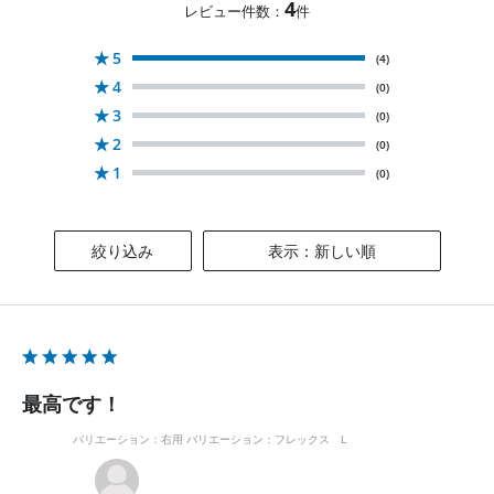
4
レビュー件数：
件
★
5
(4)
★
4
(0)
★
3
(0)
★
2
(0)
★
1
(0)
絞り込み
表示：新しい順
最高です！
バリエーション：右用
バリエーション：フレックス L