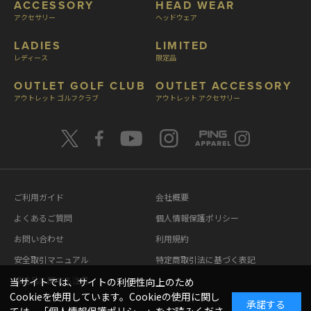
ACCESSORY
HEAD WEAR
アクセサリー
ヘッドウェア
LADIES
LIMITED
レディース
限定品
OUTLET GOLF CLUB
OUTLET ACCESSORY
アウトレット ゴルフクラブ
アウトレット アクセサリー
ご利用ガイド
会社概要
よくあるご質問
個人情報保護ポリシー
お問い合わせ
利用規約
安全取引マニュアル
特定商取引法に基づく表記
模造品に関する注意
当サイトでは、サイトの利便性向上のため
Cookieを使用しています。Cookieの使用に関し
承諾する