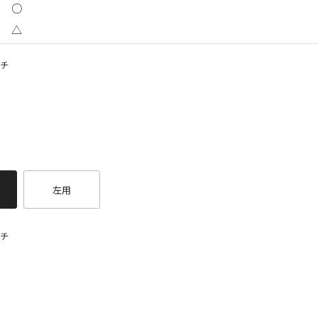
○
△
チ
左用
チ