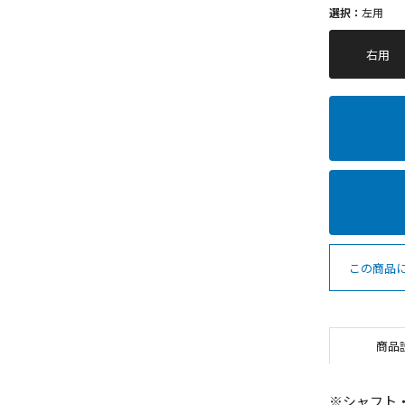
選択：
左用
右用
この商品
商品
※シャフト