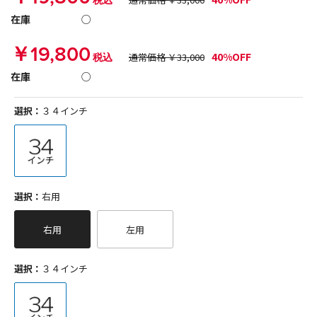
税込
在庫
○
￥19,800
40%OFF
税込
通常価格 ￥33,000
在庫
○
選択：
３４インチ
選択：
右用
右用
左用
選択：
３４インチ