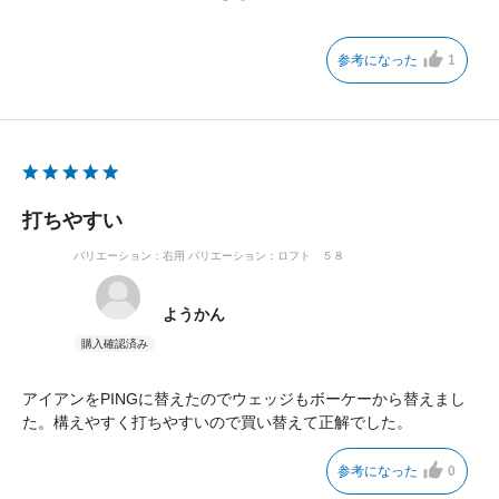
購入後に履歴を確認したところ、2年前とまったく同じ価格だっ
たことに驚きました。これならもっと早く購入しておけば良かっ
参考になった
1
たと思っています。
品質が高く、年数が経っても値崩れしにくい点は、PINGの大き
な魅力だと感じます。
打ちやすい
バリエーション：右用
バリエーション：ロフト ５８
ようかん
アイアンをPINGに替えたのでウェッジもボーケーから替えまし
た。構えやすく打ちやすいので買い替えて正解でした。
参考になった
0