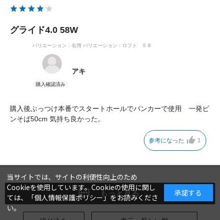
グライド4.0 58W
バリエーション：右用
バリエーション：ロフト ５８
アキ
購入後ぶっつけ本番でスタートホールでバンカーで使用 一発ピ
ンそば50cm 気持ち良かった。
参考になった
1
当サイトでは、サイトの利便性向上のため
Cookieを使用しています。Cookieの使用に関し
承諾する
もっと見る
ては、「
個人情報保護ポリシー
」をお読みくださ
い。