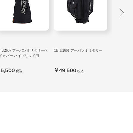
シューズイ
C-U2607 アーバンミリタリーヘ
CB-U2601 アーバンミリタリー
GB-U260
ドカバー ハイブリッド用
ストン
5,500
￥49,500
￥19,80
税込
税込