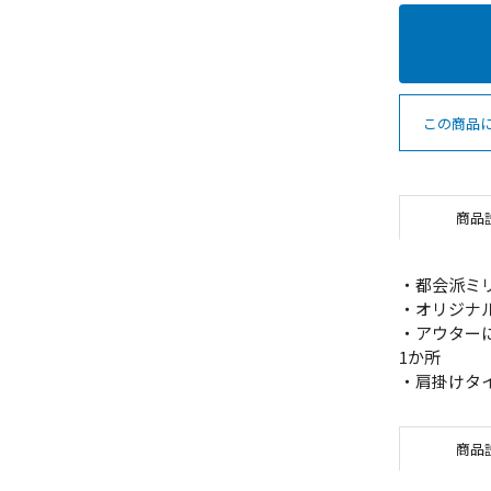
この商品
商品
・都会派ミ
・オリジナ
・アウター
1か所
・肩掛けタ
商品