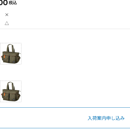
00
税込
×
△
入荷案内申し込み