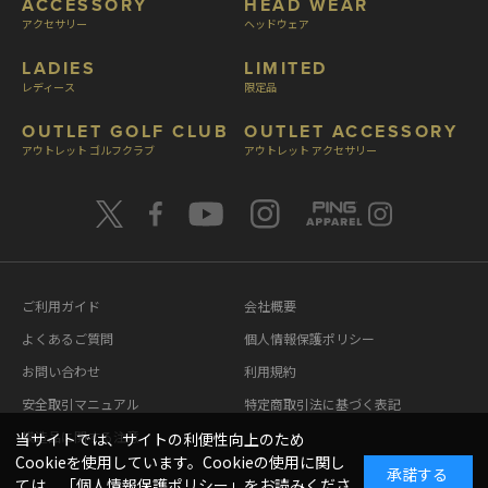
ACCESSORY
HEAD WEAR
アクセサリー
ヘッドウェア
LADIES
LIMITED
レディース
限定品
OUTLET GOLF CLUB
OUTLET ACCESSORY
アウトレット ゴルフクラブ
アウトレット アクセサリー
ご利用ガイド
会社概要
よくあるご質問
個人情報保護ポリシー
お問い合わせ
利用規約
安全取引マニュアル
特定商取引法に基づく表記
模造品に関する注意
当サイトでは、サイトの利便性向上のため
Cookieを使用しています。Cookieの使用に関し
承諾する
ては、「
個人情報保護ポリシー
」をお読みくださ