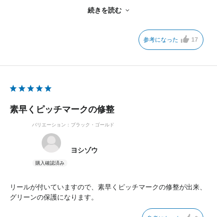
続きを読む
こちらのグリーンフォーク、リールのお陰でさっと取り出せ、さ
っとピッチマークを修復できます。
参考になった
17
ラウンド中ベルトに付けているため収納にも困らず、本当にスマ
ートに使いこなせます！
ゴルフ場の美しい芝を守るためにも、自分自身のマナーアップに
もゴルファーとして身に着けておきたい一品です。
PINGらしいシンプルなデザインも気に入っています。
素早くピッチマークの修整
これから長く使う愛用品となりそうです！
バリエーション：ブラック・ゴールド
ヨシゾウ
リールが付いていますので、素早くピッチマークの修整が出来、
グリーンの保護になります。