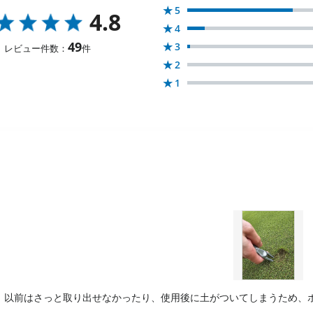
★
5
4.8
★
4
49
★
3
レビュー件数：
件
★
2
★
1
、以前はさっと取り出せなかったり、使用後に土がついてしまうため、