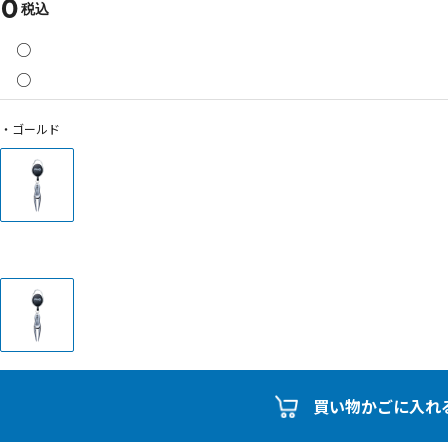
80
税込
○
○
・ゴールド
買い物かごに入れ