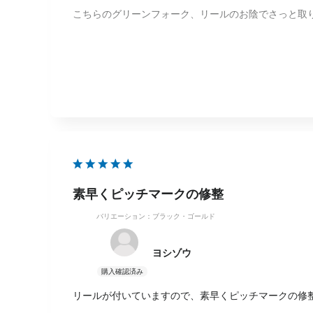
こちらのグリーンフォーク、リールのお陰でさっと取
ラウンド中ベルトに付けているため収納にも困らず、
ゴルフ場の美しい芝を守るためにも、自分自身のマナ
PINGらしいシンプルなデザインも気に入っています。
これから長く使う愛用品となりそうです！
素早くピッチマークの修整
バリエーション：ブラック・ゴールド
ヨシゾウ
リールが付いていますので、素早くピッチマークの修