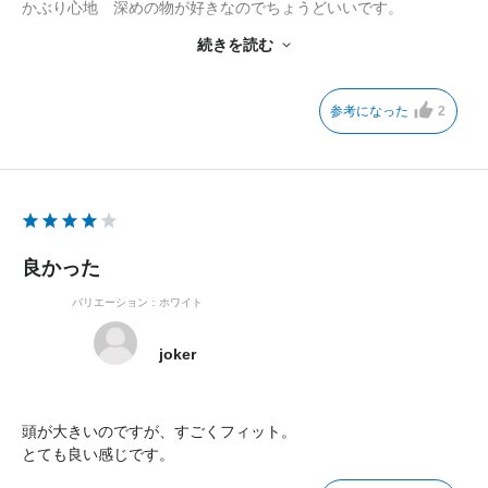
かぶり心地 深めの物が好きなのでちょうどいいです。
続きを読む
色も濃い目のグリーンでゴルフって感じです。
ゴルフコンペに使用したくカスタマーサービスに問い合わせいた
ところ早急の対応と
参考になった
2
配送に関してのとてもスムーズで注文後翌日には届きました。
ありがとうございます。
良かった
バリエーション：ホワイト
joker
頭が大きいのですが、すごくフィット。
とても良い感じです。