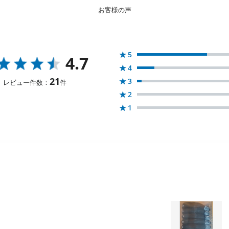
お客様の声
★
5
4.7
★
4
21
★
3
レビュー件数：
件
★
2
★
1