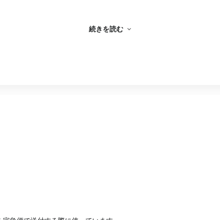
続きを読む
少々コツがいります。
いてきたり、無くさない限りは紛失する事はないかと思います。