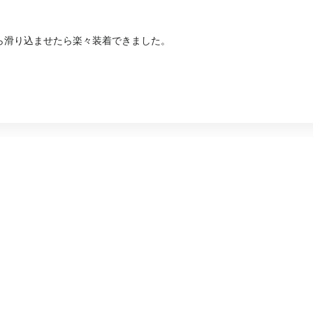
！
ら滑り込ませたら楽々装着できました。
！
。