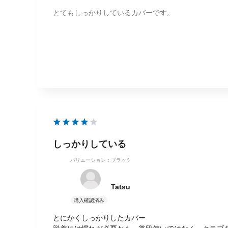
とてもしっかりしているカバーです。
ただ、マグネットがちょっと強力過ぎるかな…着脱が
反面、確実に落ちたりしないので、自分でコースに置
モノは本当に良い^_^
しっかりしている
バリエーション：ブラック
Tatsu
とにかくしっかりしたカバー