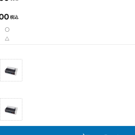
00
税込
○
△