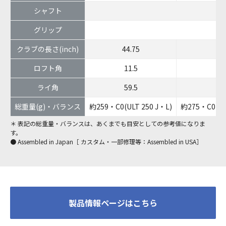
シャフト
グリップ
クラブの長さ(inch)
44.75
ロフト角
11.5
ライ角
59.5
総重量(g)・バランス
約259・C0(ULT 250 J・L)
約275・C0(#5
＊ 表記の総重量・バランスは、あくまでも目安としての参考値になりま
す。
● Assembled in Japan［ カスタム・一部修理等：Assembled in USA］
製品情報ページはこちら