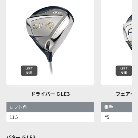
ドライバー G LE3
フェアウェ
ロフト角
番手
11.5
#5
パター G LE3