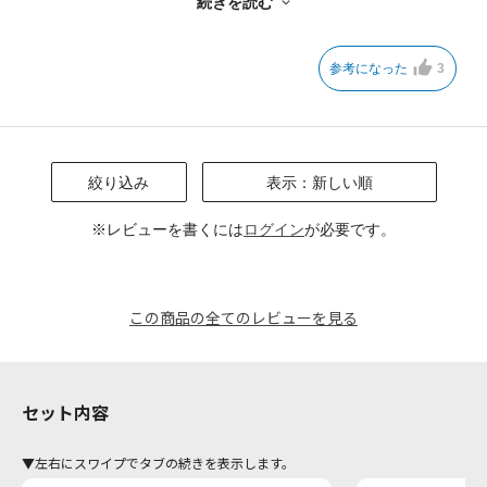
続きを読む
で新品のクラブを揃えるよりかなりお得だと思います。
パターはレフティーはピンパター一択だったのは残念でした。右
用はパターの種類を選べるようになっているので羨ましいです。
参考になった
3
あと、中年なのであまり可愛いイメージのもの(レディースはピ
ンク率高め)は使うのに抵抗がありますが、ネイビーとホワイト
を基調としたクラブセットはとても気に入っています。
キャディーバッグは素材のせいか少しヨレた印象があり残念で
す。
絞り込み
表示：新しい順
トータルでいうと良い買い物ができました。大事に使います。
※レビューを書くには
ログイン
が必要です。
後日送られてきた水筒も、保温性も高く重宝しています。
この商品の全てのレビューを見る
セット内容
▼左右にスワイプでタブの続きを表示します。