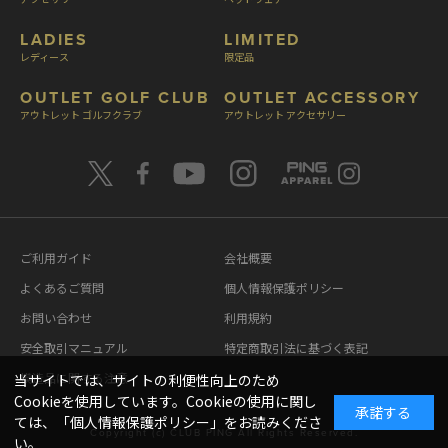
LADIES
LIMITED
レディース
限定品
OUTLET GOLF CLUB
OUTLET ACCESSORY
アウトレット ゴルフクラブ
アウトレット アクセサリー
ご利用ガイド
会社概要
よくあるご質問
個人情報保護ポリシー
お問い合わせ
利用規約
安全取引マニュアル
特定商取引法に基づく表記
模造品に関する注意
当サイトでは、サイトの利便性向上のため
Cookieを使用しています。Cookieの使用に関し
承諾する
ては、「
個人情報保護ポリシー
」をお読みくださ
Copyright (c) CLUB PING All Rights Reserved.
い。