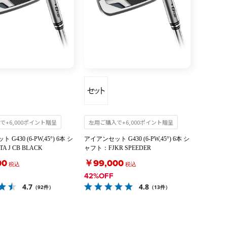
で+6,000ポイント贈呈
左用ご購入で+6,000ポイント贈呈
G430 (6-PW,45°) 6本 シ
アイアンセット G430 (6-PW,45°) 6本 シ
 J CB BLACK
ャフト：FJKR SPEEDER
00
￥99,000
税込
税込
42%OFF
4.7
4.8
（92件）
（13件）