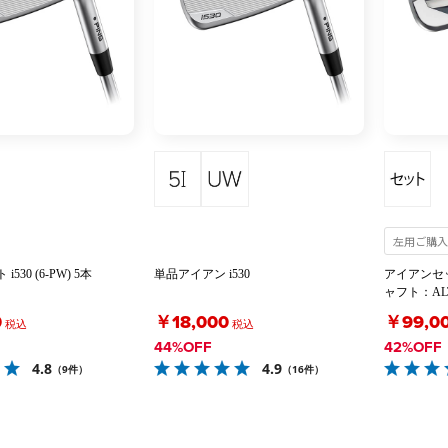
左用ご購入
530 (6-PW) 5本
単品アイアン i530
アイアンセット 
ャフト：ALTA
0
￥18,000
￥99,0
税込
税込
44%OFF
42%OFF
4.8
4.9
（9件）
（16件）