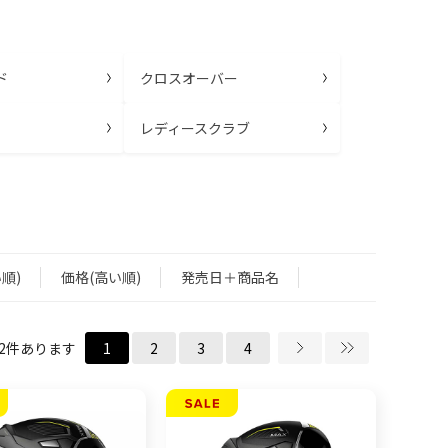
ド
クロスオーバー
レディースクラブ
順)
価格(高い順)
発売日＋商品名
2
件あります
1
2
3
4