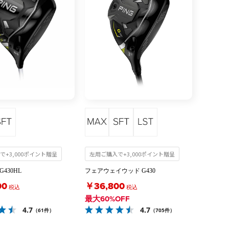
で+3,000ポイント贈呈
左用ご購入で+3,000ポイント贈呈
430HL
フェアウェイウッド G430
00
￥36,800
税込
税込
最大60%OFF
4.7
4.7
（61件）
（705件）