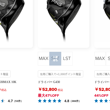
イント贈呈
左用ご購入で+3,000ポイント贈呈
左用ご購入
0MAX 10K
ドライバー G430
ドライバー G
0
￥52,800
￥52,8
税込
税込
最大47%OFF
44%OFF
4.7
4.8
（53件）
（386件）