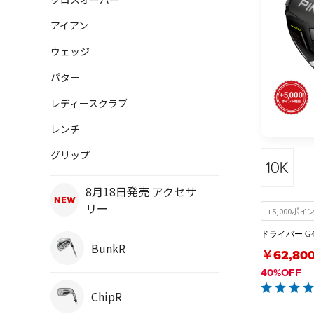
アイアン
ウェッジ
パター
レディースクラブ
レンチ
グリップ
8月18日発売 アクセサ
リー
+5,000ポ
ドライバー G43
BunkR
￥62,80
40%OFF
ChipR