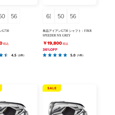
G730
単品アイアンG730 シャフト：FJKR
SPEEDER NX GREY
0
￥19,800
税込
税込
36%OFF
4.5
5.0
（2件）
（1件）