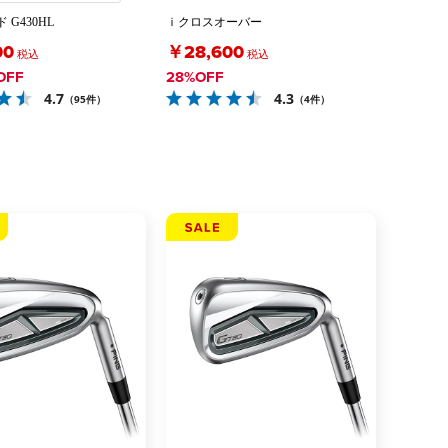
G430HL
ｉクロスオーバー
00
￥28,600
税込
税込
OFF
28%OFF
4.7
4.3
（95件）
（4件）