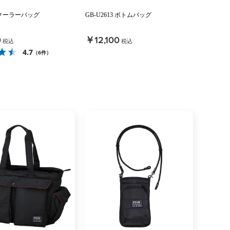
1 クーラーバッグ
GB-U2613 ボトムバッグ
0
￥12,100
税込
税込
4.7
（6件）