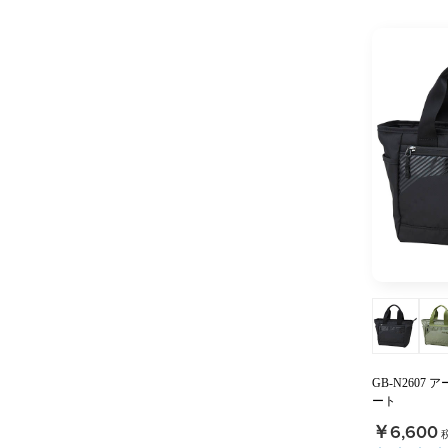
GB-N260
ート
￥6,600