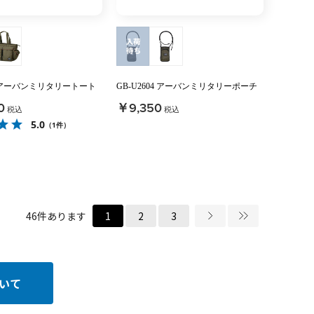
02 アーバンミリタリートート
GB-U2604 アーバンミリタリーポーチ
0
￥9,350
税込
税込
5.0
（1件）
46
件あります
1
2
3
いて