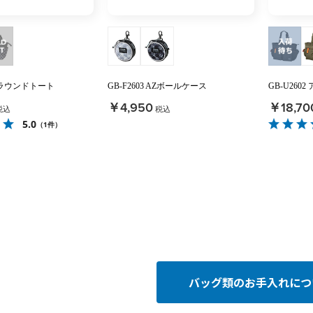
 AZラウンドトート
GB-F2603 AZボールケース
GB-U26
￥4,950
￥18,70
税込
税込
5.0
（1件）
バッグ類のお手入れにつ