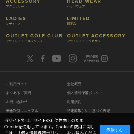
ACCESSORY
HEAD WEAR
アクセサリー
ヘッドウェア
LADIES
LIMITED
レディース
限定品
OUTLET GOLF CLUB
OUTLET ACCESSORY
アウトレット ゴルフクラブ
アウトレット アクセサリー
ご利用ガイド
会社概要
よくあるご質問
個人情報保護ポリシー
お問い合わせ
利用規約
安全取引マニュアル
特定商取引法に基づく表記
模造品に関する注意
当サイトでは、サイトの利便性向上のため
Cookieを使用しています。Cookieの使用に関し
承諾する
ては、「
個人情報保護ポリシー
」をお読みくださ