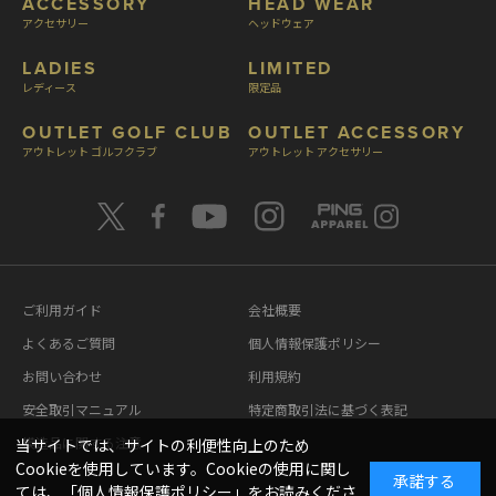
ACCESSORY
HEAD WEAR
アクセサリー
ヘッドウェア
LADIES
LIMITED
レディース
限定品
OUTLET GOLF CLUB
OUTLET ACCESSORY
アウトレット ゴルフクラブ
アウトレット アクセサリー
ご利用ガイド
会社概要
よくあるご質問
個人情報保護ポリシー
お問い合わせ
利用規約
安全取引マニュアル
特定商取引法に基づく表記
模造品に関する注意
当サイトでは、サイトの利便性向上のため
Cookieを使用しています。Cookieの使用に関し
承諾する
ては、「
個人情報保護ポリシー
」をお読みくださ