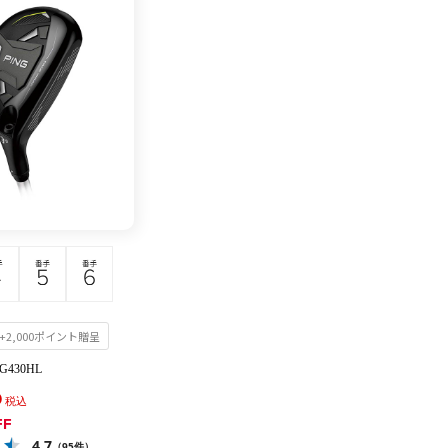
2,000ポイント贈呈
430HL
0
税込
FF
4.7
（95件）