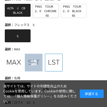
PING TOUR
PING TOUR
ALTA J CB
2．0 CHROME
2．0 BLACK
BLACK
65
65
選択：
フレックス S
S
選択：
MAX
選択：
右用
当サイトでは、サイトの利便性向上のため
右用
左用
Cookieを使用しています。Cookieの使用に関し
承諾する
ては、「
個人情報保護ポリシー
」をお読みくださ
い。
選択：
ロフト 10．5