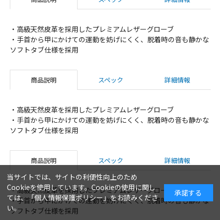
・高級天然皮革を採用したプレミアムレザーグローブ
・手首から甲にかけての運動を妨げにくく、脱着時の音も静かな
ソフトタブ仕様を採用
商品説明
スペック
詳細情報
・高級天然皮革を採用したプレミアムレザーグローブ
・手首から甲にかけての運動を妨げにくく、脱着時の音も静かな
ソフトタブ仕様を採用
商品説明
スペック
詳細情報
当サイトでは、サイトの利便性向上のため
Cookieを使用しています。Cookieの使用に関し
・高級天然皮革を採用したプレミアムレザーグローブ
承諾する
ては、「
個人情報保護ポリシー
」をお読みくださ
・手首から甲にかけての運動を妨げにくく、脱着時の音も静かな
い。
ソフトタブ仕様を採用