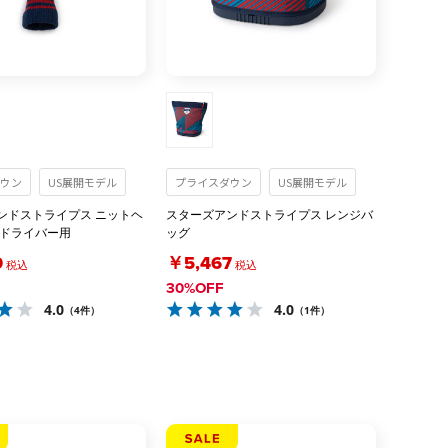
ウン
US展開モデル
プライスダウン
US展開モデル
ンドストライプス ニットヘ
スターズアンドストライプス レンジバ
 ドライバー用
ッグ
0
￥5,467
税込
税込
30%OFF
4.0
4.0
（4件）
（1件）