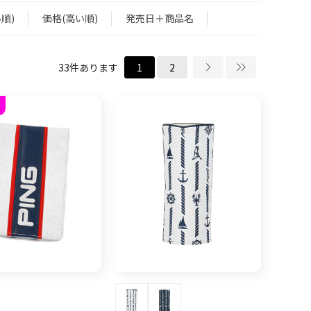
順)
価格(高い順)
発売日＋商品名
33
件あります
1
2