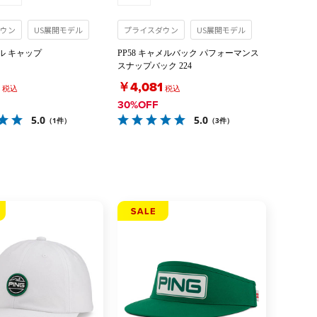
ウン
US展開モデル
プライスダウン
US展開モデル
ル キャップ
PP58 キャメルバック パフォーマンス
スナップバック 224
￥4,081
税込
税込
30%OFF
5.0
5.0
（1件）
（3件）