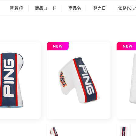
新着順
商品コード
商品名
発売日
価格(安い
：