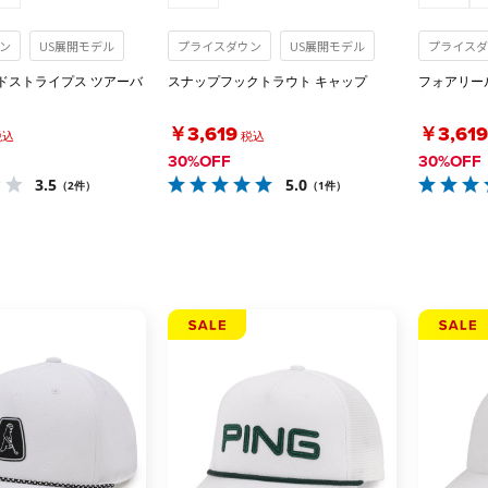
ン
US展開モデル
プライスダウン
US展開モデル
プライスダ
ドストライプス ツアーバ
スナップフックトラウト キャップ
フォアリー
￥3,619
￥3,619
税込
税込
30%OFF
30%OFF
3.5
5.0
（2件）
（1件）