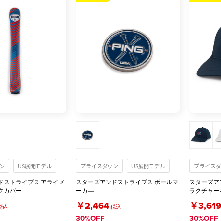
ン
US展開モデル
プライスダウン
US展開モデル
プライスダ
ドストライプス アライメ
スターズアンドストライプス ボールマ
スターズア
クカバー
ーカ―
ラクチャー
￥2,464
￥3,619
税込
税込
30%OFF
30%OFF