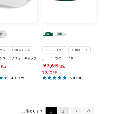
ウン
US展開モデル
プライスダウン
US展開モデル
アンストラクチャーキャップ
ルーパー ツアーバイザー
￥3,619
税込
税込
30%OFF
4.7
5.0
（6件）
（1件）
33
件あります
1
2